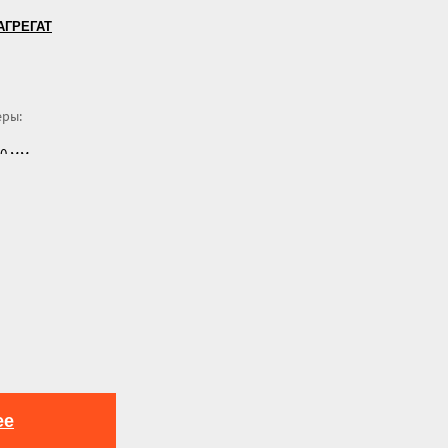
АГРЕГАТ
еры:
500 мм
ее