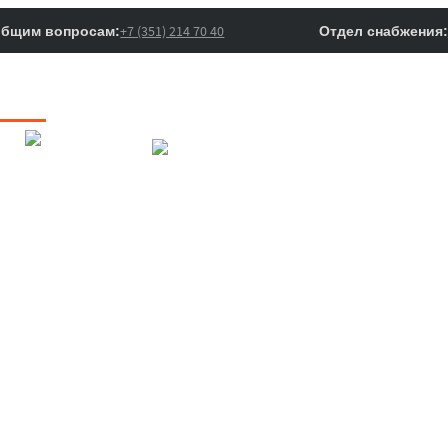
+7 (351) 214 70 40
общим вопросам:
Отдел снабжения:
лог
Новости
О нас
Фото и видео
Ко