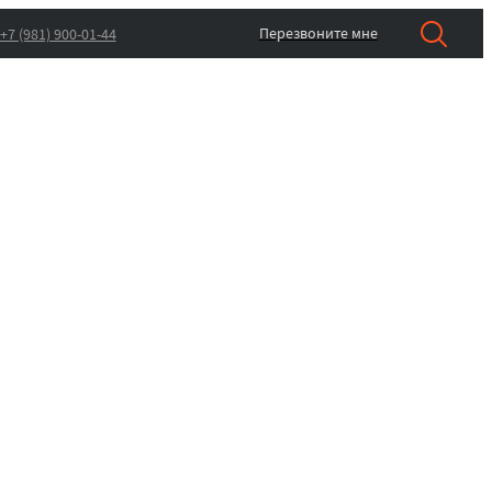
Перезвоните мне
+7 (981) 900-01-44
нтакты
Заявка в сервисную службу