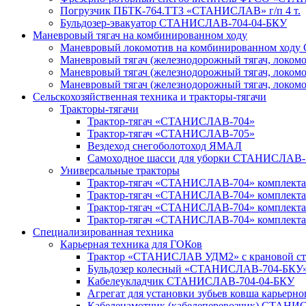
Погрузчик ПБТК-764.ТТЗ «СТАНИСЛАВ» г/п 4 т.
Бульдозер-эвакуатор СТАНИСЛАВ-704-04-БКУ
Маневровый тягач на комбинированном ходу
Маневровый локомотив на комбинированном хо
Маневровый тягач (железнодорожный тягач, лок
Маневровый тягач (железнодорожный тягач, локо
Маневровый тягач (железнодорожный тягач, локом
Сельскохозяйственная техника и тракторы-тягачи
Тракторы-тягачи
Трактор-тягач «СТАНИСЛАВ-704»
Трактор-тягач «СТАНИСЛАВ-705»
Вездеход снегоболотоход ЯМАЛ
Самоходное шасси для уборки СТАНИСЛАВ
Универсальные тракторы
Трактор-тягач «СТАНИСЛАВ-704» комплекта
Трактор-тягач «СТАНИСЛАВ-704» комплект
Трактор-тягач «СТАНИСЛАВ-704» комплекта
Трактор-тягач «СТАНИСЛАВ-704» комплекта
Специализированная техника
Карьерная техника для ГОКов
Трактор «СТАНИСЛАВ УДМ2» с крановой стр
Бульдозер колесный «СТАНИСЛАВ-704-БКУ»
Кабелеукладчик СТАНИСЛАВ-704-04-БКУ
Агрегат для установки зубьев ковша карье
Кабеленамотчик (кабелеперевозчик) СТАНИС