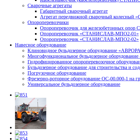
Сварочные агрегаты
Габаритный сварочный агрегат
Агрегат передвижной сварочный колесный
Опороперевозчики
Опороперевозчик для железобетонных опор СВ
Опороперевозчик «СТАНИСЛАВ-МПО2-01»
Опороперевозчик «СТАНИСЛАВ-МПО2-02»
Навесное оборудование
Клиновидное бульдозерное оборудование «АВРОР
Многофункциональное бульдозерное оборудование 
Гидрофицированное опороперевозочное оборудова
Бульдозерное оборудование для строительства и со
Погрузочное оборудование
Фрезерно-роторное оборудование ОС-00.000-1 на г
Универсальное бульдозерное оборудование