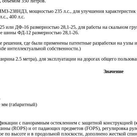
, объемом 350 литров.
ЯМЗ-238НД3, мощностью 235 л.с., для улучшения характеристик 
с., 400 л.с.
5 или ДФ-16 размерностью 28,1-25, для работы на скальном гру
ие шины ФД-12 размерностью 28,1-26.
 решения, где были применены патентные разработки на узлы 
бе интеллектуальной собственности.)
ирина 2.5 метра), для эксплуатации на дорогах общего пользов
Значение
0
00 мм (габаритный)
фикации с панорамным остеклением с защитной конструкцией (
ны (ROPS) и от падающих предметов (FOPS), регулировка руле
ое по высоте и в продольной плоскости, дополнено жесткой спи