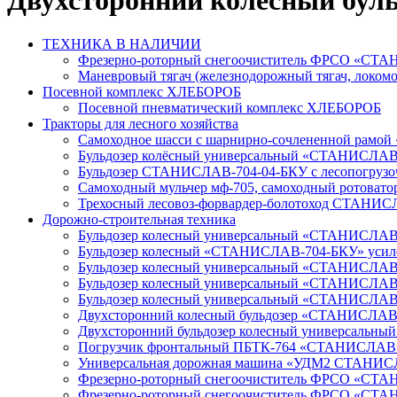
Двухсторонний колесный бу
ТЕХНИКА В НАЛИЧИИ
Фрезерно-роторный снегоочиститель ФРСО «СТАН
Маневровый тягач (железнодорожный тягач, лок
Посевной комплекс ХЛЕБОРОБ
Посевной пневматический комплекс ХЛЕБОРОБ
Тракторы для лесного хозяйства
Самоходное шасси с шарнирно-сочлененной рам
Бульдозер колёсный универсальный «СТАНИСЛАВ-
Бульдозер СТАНИСЛАВ-704-04-БКУ с лесопогрузоч
Самоходный мульчер мф-705, самоходный ротовато
Трехосный лесовоз-форвардер-болотоход СТАНИС
Дорожно-строительная техника
Бульдозер колесный универсальный «СТАНИСЛАВ
Бульдозер колесный «СТАНИСЛАВ-704-БКУ» уси
Бульдозер колесный универсальный «СТАНИСЛ
Бульдозер колесный универсальный «СТАНИСЛА
Бульдозер колесный универсальный «СТАНИСЛА
Двухсторонний колесный бульдозер «СТАНИСЛА
Двухсторонний бульдозер колесный универсаль
Погрузчик фронтальный ПБТК-764 «СТАНИСЛАВ
Универсальная дорожная машина «УДМ2 СТАНИ
Фрезерно-роторный снегоочиститель ФРСО «СТАН
Фрезерно-роторный снегоочиститель ФРСО «СТА