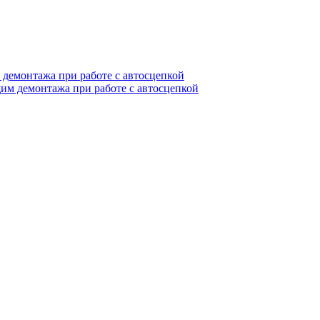
емонтажа при работе с автосцепкой
м демонтажа при работе с автосцепкой