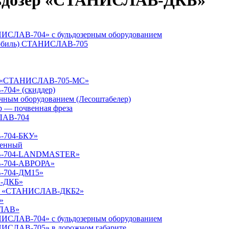
льдозер «СТАНИСЛАВ-ДКБ»
ИСЛАВ-704» с бульдозерным оборудованием
омобиль) СТАНИСЛАВ-705
ой «СТАНИСЛАВ-705-МС»
704» (скиддер)
ным оборудованием (Лесоштабелер)
р — почвенная фреза
ЛАВ-704
-704-БКУ»
ленный
АВ-704-LANDMASTER»
В-704-АВРОРА»
В-704-ДМ15»
В-ДКБ»
ный «СТАНИСЛАВ-ДКБ2»
»
СЛАВ»
ИСЛАВ-704» с бульдозерным оборудованием
НИСЛАВ-705» в дорожном габарите