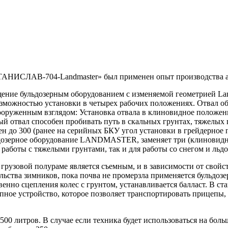
ТАНИСЛАВ-704-Landmaster» был применен опыт производства ар
ение бульдозерным оборудованием с изменяемой геометрией Land
 возможностью установки в четырех рабочих положениях. Отва
енным взглядом: Установка отвала в клиновидное положение п
ый отвал способен пробивать путь в скальных грунтах, тяжелых 
о 300 (ранее на серийных БКУ угол установки в грейдерное по
льдозерное оборудование LANDMASTER, заменяет три (клиновидно
ты с тяжелыми грунтами, так и для работы со снегом и льдом,
узовой полураме является съемным, и в зависимости от свойст
ельства зимников, пока почва не промерзла применяется бульдозе
твенно сцепления колес с грунтом, устанавливается балласт. В 
ное устройство, которое позволяет транспортировать прицепы, с
500 литров. В случае если техника будет использоваться на бол