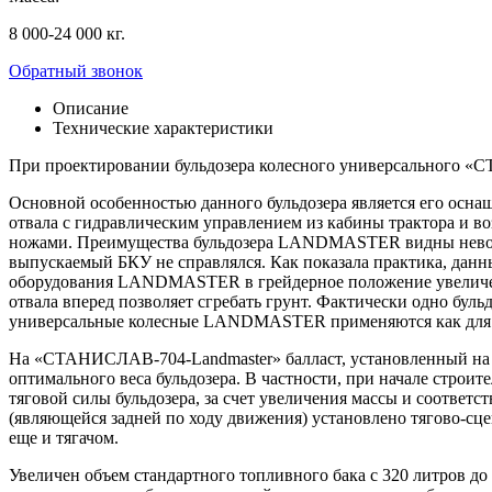
8 000-24 000 кг.
Обратный звонок
Описание
Технические характеристики
При проектировании бульдозера колесного универсального «С
Основной особенностью данного бульдозера является его оснащ
отвала с гидравлическим управлением из кабины трактора и
ножами. Преимущества бульдозера LANDMASTER видны невооруж
выпускаемый БКУ не справлялся. Как показала практика, данн
оборудования LANDMASTER в грейдерное положение увеличен д
отвала вперед позволяет сгребать грунт. Фактически одно бу
универсальные колесные LANDMASTER применяются как для рабо
На «СТАНИСЛАВ-704-Landmaster» балласт, установленный на гр
оптимального веса бульдозера. В частности, при начале строит
тяговой силы бульдозера, за счет увеличения массы и соответс
(являющейся задней по ходу движения) установлено тягово-сцеп
еще и тягачом.
Увеличен объем стандартного топливного бака с 320 литров до 