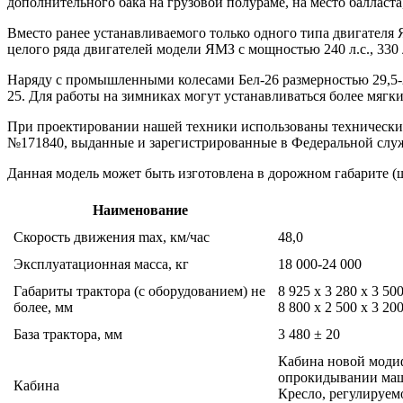
дополнительного бака на грузовой полураме, на место балласта
Вместо ранее устанавливаемого только одного типа двигателя 
целого ряда двигателей модели ЯМЗ с мощностью 240 л.с., 330 л.
Наряду с промышленными колесами Бел-26 размерностью 29,5-2
25. Для работы на зимниках могут устанавливаться более мягк
При проектировании нашей техники использованы технические
№171840, выданные и зарегистрированные в Федеральной служ
Данная модель может быть изготовлена в дорожном габарите (ш
Наименование
Скорость движения max, км/час
48,0
Эксплуатационная масса, кг
18 000-24 000
Габариты трактора (с оборудованием) не
8 925 x 3 280 x 3 50
более, мм
8 800 х 2 500 х 3 2
База трактора, мм
3 480 ± 20
Кабина новой моди
опрокидывании маши
Кабина
Кресло, регулируем