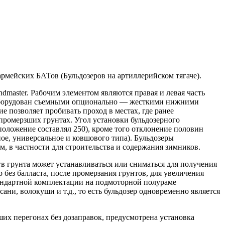
мейских БАТов (Бульдозеров на артиллерийском тягаче).
master. Рабочим элементом являются правая и левая часть
л оборудован съемными опционально — жесткими нижними
озволяет пробивать проход в местах, где ранее
промерзших грунтах. Угол установки бульдозерного
ложение составлял 250), кроме того отклонение половин
е, универсальное и ковшового типа). Бульдозеры
 в частности для строительства и содержания зимников.
в грунта может устанавливаться или сниматься для получения
р без балласта, после промерзания грунтов, для увеличения
стандартной комплектации на подмоторной полураме
ани, волокуши и т.д., то есть бульдозер одновременно является
ьших перегонах без дозаправок, предусмотрена установка