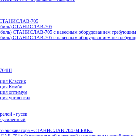
ду СТАНИСЛАВ-705
омобиль) СТАНИСЛАВ-705
мобиль) СТАНИСЛАВ-705 с навесным оборудованием требующим д
обиль) СТАНИСЛАВ-705 с навесным оборудованием не требующи
-704Ш
ция Классик
ация Комби
ция оптимум
ция универсал
елой - гусек
 усиленный
рного экскаватора «СТАНИСЛАВ-704-04-БКК»
ЛАВ-704 с быстросъемной катушкой и подающим устройством