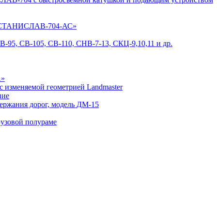
 «СТАНИСЛАВ-704-АС»
-95, СВ-105, СВ-110, СНВ-7-13, СКЦ-9,10,11 и др.
А»
с изменяемой геометрией Landmaster
ние
держания дорог, модель ДМ-15
рузовой полураме